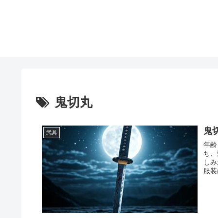
鬼切丸
鬼
武具
年齢
ち、
しみ
服装