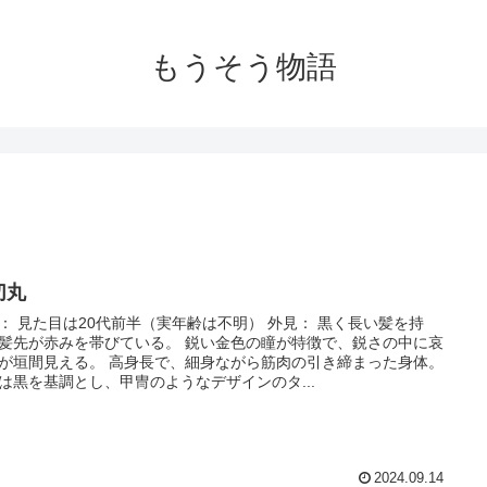
もうそう物語
切丸
： 見た目は20代前半（実年齢は不明） 外見： 黒く長い髪を持
髪先が赤みを帯びている。 鋭い金色の瞳が特徴で、鋭さの中に哀
が垣間見える。 高身長で、細身ながら筋肉の引き締まった身体。
は黒を基調とし、甲冑のようなデザインのタ...
2024.09.14